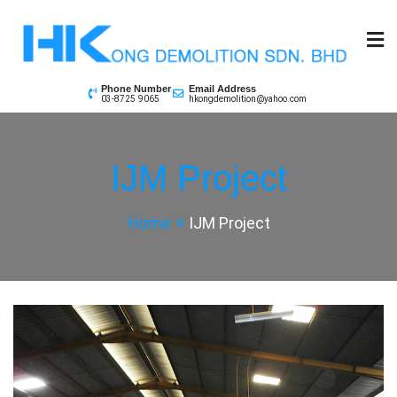
Skip
to
content
Phone Number
Email Address
03-8725 9065
hkongdemolition@yahoo.com
IJM Project
Home
IJM Project