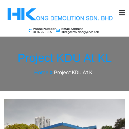
Skip
to
content
Phone Number
Email Address
03-8725 9065
hkongdemolition@yahoo.com
Project KDU At KL
Home
Project KDU At KL